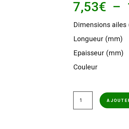
7,53
€
–
Dimensions ailes
Longueur (mm)
Epaisseur (mm)
Couleur
quantité
AJOUTE
de
Cornière
carton
standard