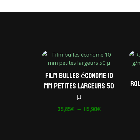
Film bulles économe 10
Ro
mm petites largeurs 50
µ
Plage
35,85
€
–
115,90
€
de
prix :
35,85€