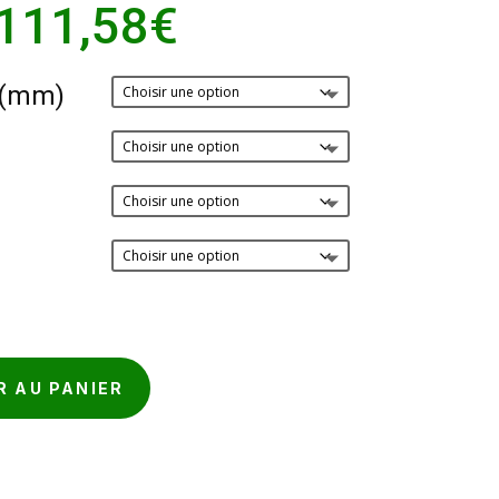
Plage
111,58
€
de
prix :
 (mm)
7,53€
à
111,58€
R AU PANIER