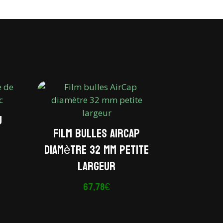
U
Film bulles AirCap
diamètre 32 mm petite
Plage
largeur
de
rix :
67,78
€
109,63€
à
227,29€