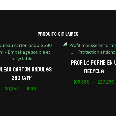
Produits similaires
Profilé forme en 
uleau carton ondulés
recyclé
280 g/m²
109,63
€
–
227,29
€
Plage
30,35
€
–
100,11
€
de
p
prix :
30,35€
à