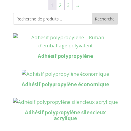
1
2
3
→
à
325,96€
Recherche
Adhésif polypropylène
Adhésif polypropylène économique
Adhésif polypropylène silencieux
acrylique