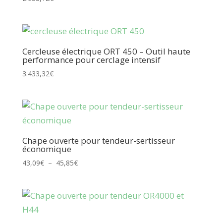
Cercleuse électrique ORT 450 – Outil haute
performance pour cerclage intensif
3.433,32
€
Chape ouverte pour tendeur-sertisseur
économique
Plage
43,09
€
–
45,85
€
de
prix :
43,09€
à
45,85€