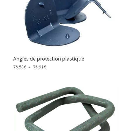
Angles de protection plastique
Plage
76,58
€
–
76,91
€
de
prix :
76,58€
à
76,91€