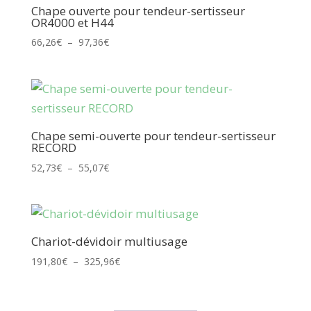
Chape ouverte pour tendeur-sertisseur
OR4000 et H44
Plage
66,26
€
–
97,36
€
de
prix :
66,26€
à
97,36€
Chape semi-ouverte pour tendeur-sertisseur
RECORD
Plage
52,73
€
–
55,07
€
de
prix :
52,73€
à
Chariot-dévidoir multiusage
55,07€
Plage
191,80
€
–
325,96
€
de
prix :
191,80€