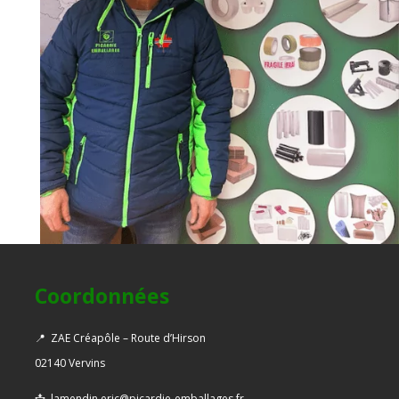
Coordonnées
📍
ZAE Créapôle – Route d’Hirson
02140 Vervins
📩
lamendin.eric@picardie-emballages.fr