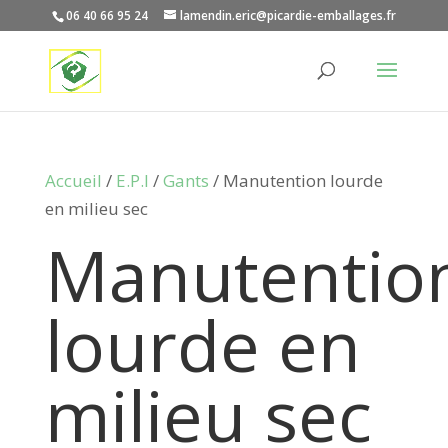
06 40 66 95 24
lamendin.eric@picardie-emballages.fr
Accueil
/
E.P.I
/
Gants
/ Manutention lourde
en milieu sec
Manutentio
lourde en
milieu sec