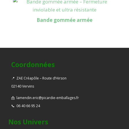
Bande gommée armée
Coordonnées
📍
ZAE Créapôle – Route d’Hirson
02140 Vervins
📩
lamendin.eric@picardie-emballages.fr
📞
06 40 66 95 24
Nos Univers