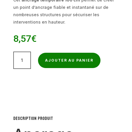
un point d’ancrage fiable et instantané sur de
nombreuses structures pour sécuriser les
interventions en hauteur.
8,57
€
quantité
AJOUTER AU PANIER
de
Ancrage
temporaire
100
cm
–
Point
Description produit
d’ancrage
mobile