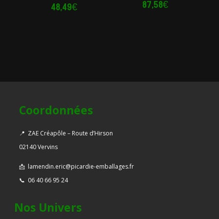
87,58
€
48,49
€
Coordonnées
📍
ZAE Créapôle – Route d’Hirson
02140 Vervins
📩
lamendin.eric@picardie-emballages.fr
📞
06 40 66 95 24
Nos Univers