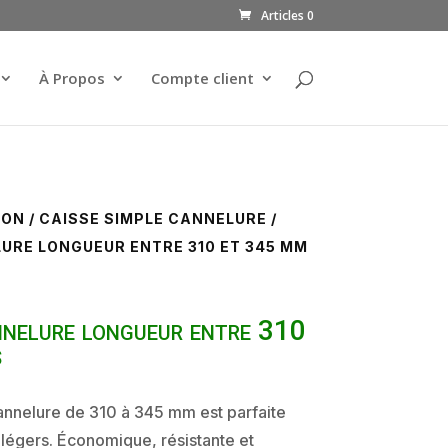
Articles 0
À Propos
Compte client
TON
/
CAISSE SIMPLE CANNELURE
/
URE LONGUEUR ENTRE 310 ET 345 MM
nnelure longueur entre 310
s
annelure de 310 à 345 mm est parfaite
légers. Économique, résistante et