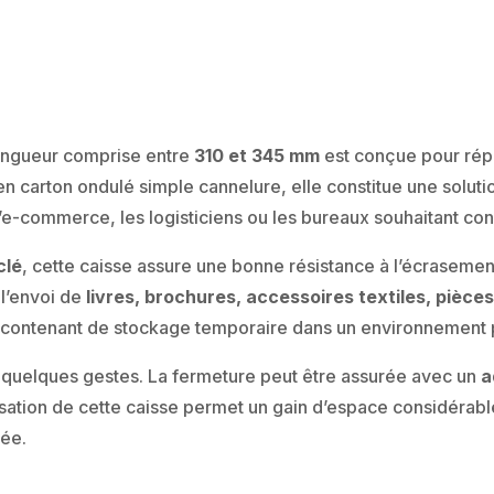
entre
310
et
345
mm
ongueur comprise entre
310 et 345 mm
est conçue pour rép
inclus
en carton ondulé simple cannelure, elle constitue une solu
l’e-commerce, les logisticiens ou les bureaux souhaitant con
clé
, cette caisse assure une bonne résistance à l’écrasemen
 l’envoi de
livres, brochures, accessoires textiles, pièce
 contenant de stockage temporaire dans un environnement 
en quelques gestes. La fermeture peut être assurée avec un
a
isation de cette caisse permet un gain d’espace considérable
née.