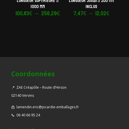
longueur supérieure à
longueur jusqu’à 200 mm
1000 mm
inclus
Plage
Plage
100,83
€
–
256,29
€
7,47
€
–
12,02
€
de
de
prix :
prix :
100,83€
7,47€
à
à
256,29€
12,02€
Coordonnées
📍
ZAE Créapôle – Route d’Hirson
02140 Vervins
📩
lamendin.eric@picardie-emballages.fr
📞
06 40 66 95 24