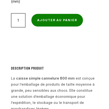
(mm)
à
115,87€
quantité
AJOUTER AU PANIER
de
Caisse
simple
cannelure
longueur
800
mm
Description produit
La
caisse simple cannelure 800 mm
est conçue
pour l’emballage de produits de taille moyenne à
grande, peu sensibles aux chocs. Elle constitue
une solution d’emballage économique pour
l’expédition, le stockage ou le transport de
marchandises légères.