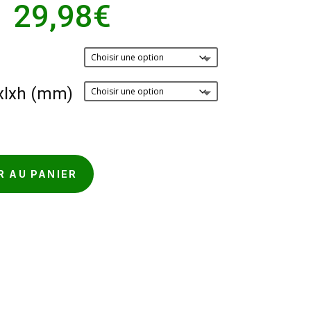
Plage
–
29,98
€
de
prix :
18,85€
à
Lxlxh (mm)
29,98€
R AU PANIER