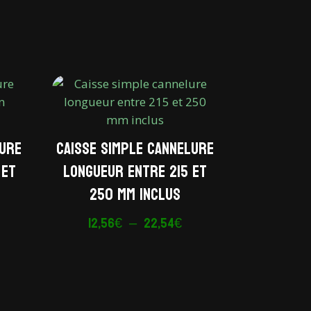
lure
Caisse simple cannelure
 et
longueur entre 215 et
250 mm inclus
lage
Plage
12,56
€
–
22,54
€
e
de
ix :
prix :
3,78€
12,56€
à