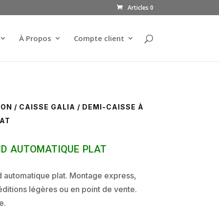
Articles 0
À Propos
Compte client
TON
/
CAISSE GALIA
/ DEMI-CAISSE À
LAT
nd automatique plat
d automatique plat. Montage express,
ditions légères ou en point de vente.
e.