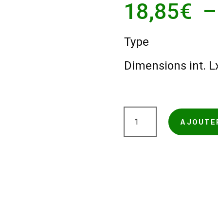
18,85
€
Type
Dimensions int. 
quantité
AJOUTE
de
Demi-
caisse
à
fond
automatique
plat