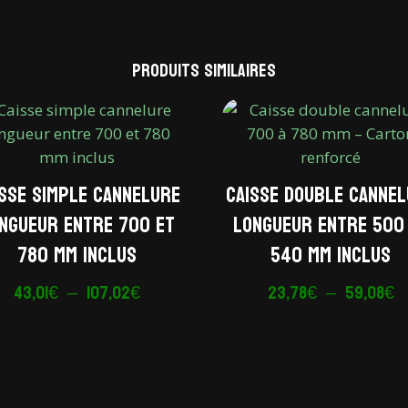
Produits similaires
isse simple cannelure
Caisse double canne
ngueur entre 700 et
longueur entre 500
780 mm inclus
540 mm inclus
Plage
P
43,01
€
–
107,02
€
23,78
€
–
59,08
€
de
d
prix :
pr
43,01€
2
à
à