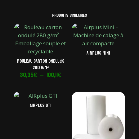
Produits similaires
AIRplus Mini
Rouleau carton ondulés
280 g/m²
Plage
30,35
€
–
100,11
€
de
prix :
30,35€
AIRplus GTI
à
100,11€