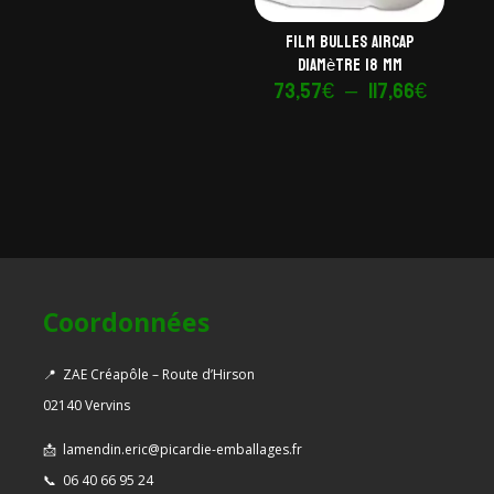
Film bulles AirCap
diamètre 18 mm
Plage
73,57
€
–
117,66
€
de
prix :
73,57€
à
117,66€
Coordonnées
📍
ZAE Créapôle – Route d’Hirson
02140 Vervins
📩
lamendin.eric@picardie-emballages.fr
📞
06 40 66 95 24