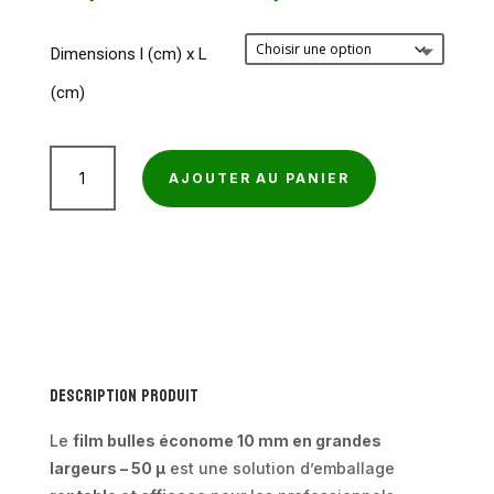
de
prix :
Dimensions l (cm) x L
26,49€
(cm)
à
122,93€
quantité
AJOUTER AU PANIER
de
Film
bulles
économe
10
mm
grandes
Description produit
largeurs
50
Le
film bulles économe 10 mm en grandes
µ
largeurs – 50 µ
est une solution d’emballage