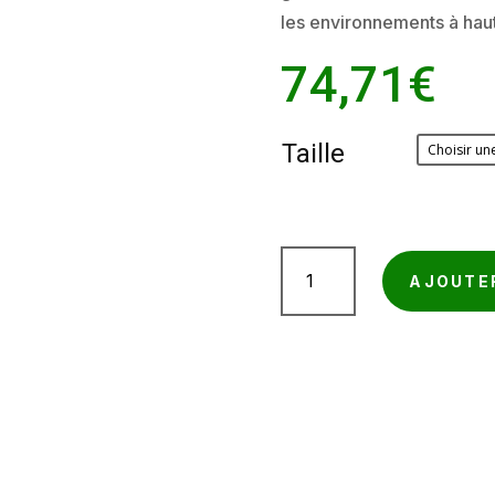
les environnements à hau
74,71
€
Taille
quantité
AJOUTE
de
Gant
anti
coupure
niveau
F
–