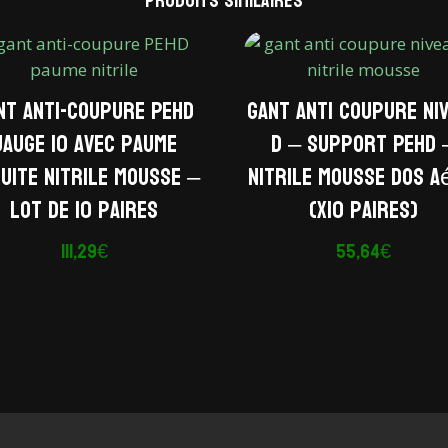
Produits similaires
nt anti-coupure PEHD
Gant anti coupure ni
jauge 10 avec paume
D – Support PEHD 
uite nitrile mousse –
Nitrile mousse dos 
Lot de 10 paires
(x10 paires)
111,29
€
55,64
€