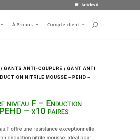
Articles 0
À Propos
Compte client
/
GANTS ANTI-COUPURE
/ GANT ANTI
NDUCTION NITRILE MOUSSE – PEHD –
e niveau F – Enduction
 PEHD – x10 paires
au F offre une résistance exceptionnelle
on enduction nitrile mousse. Idéal pour