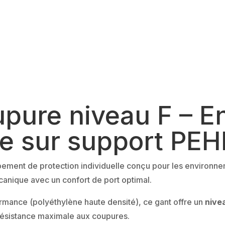
Enduction
nitrile
mousse
–
PEHD
–
x10
paires
upure niveau F – E
se sur support PE
pement de protection individuelle conçu pour les environnem
anique avec un confort de port optimal.
rmance (polyéthylène haute densité), ce gant offre un
nive
résistance maximale aux coupures.