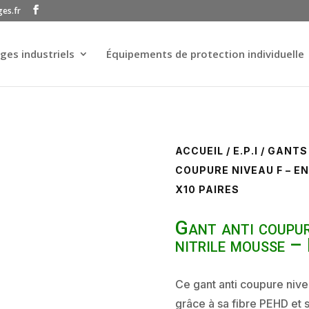
ges.fr
ges industriels
Équipements de protection individuelle
ACCUEIL
/
E.P.I
/
GANTS
COUPURE NIVEAU F – E
X10 PAIRES
Gant anti coupur
nitrile mousse –
Ce gant anti coupure nive
grâce à sa fibre PEHD et s