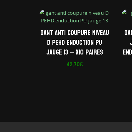
Gant anti coupure niveau
Ga
D PEHD enduction PU
jauge 13 – x10 paires
end
42,70
€