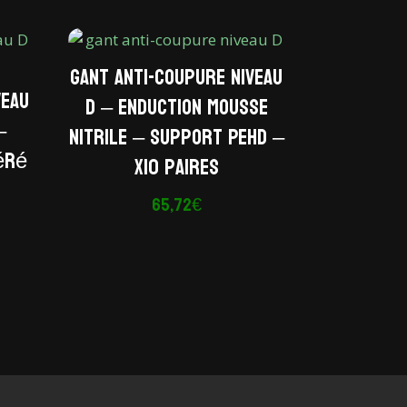
Gant anti-coupure niveau
veau
D – Enduction mousse
–
nitrile – Support PEHD –
aéré
x10 paires
65,72
€