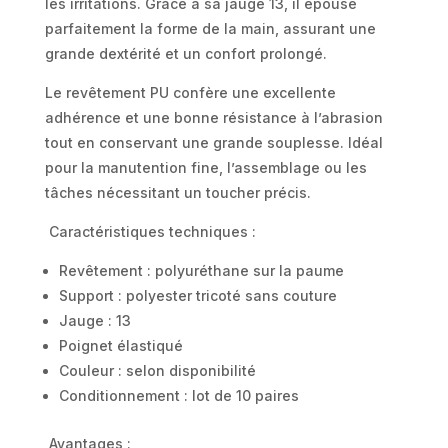
10
les irritations. Grâce à sa jauge 13, il épouse
parfaitement la forme de la main, assurant une
paires
grande dextérité et un confort prolongé.
Le revêtement PU confère une excellente
adhérence et une bonne résistance à l’abrasion
tout en conservant une grande souplesse. Idéal
pour la manutention fine, l’assemblage ou les
tâches nécessitant un toucher précis.
Caractéristiques techniques :
Revêtement : polyuréthane sur la paume
Support : polyester tricoté sans couture
Jauge : 13
Poignet élastiqué
Couleur : selon disponibilité
Conditionnement : lot de 10 paires
Avantages :