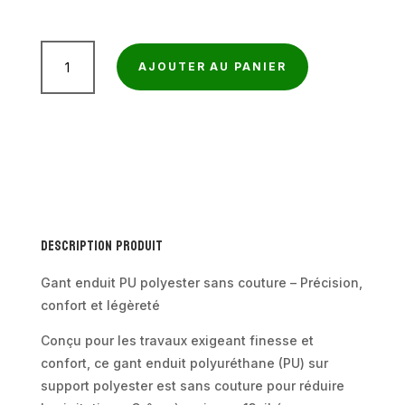
quantité
AJOUTER AU PANIER
de
Gant
enduit
PU
polyester
sans
couture
Description produit
–
Jauge
Gant enduit PU polyester sans couture – Précision,
13
confort et légèreté
–
Conçu pour les travaux exigeant finesse et
Lot
confort, ce gant enduit polyuréthane (PU) sur
de
support polyester est sans couture pour réduire