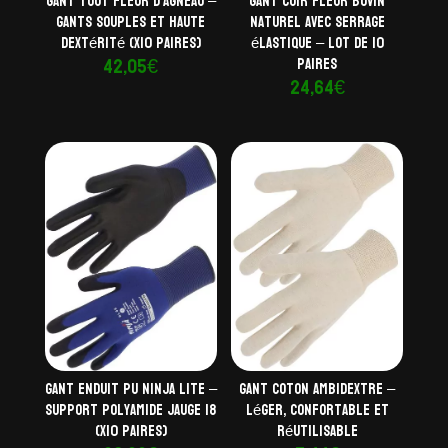
Gant tout fleur d’agneau –
Gant cuir fleur bovin
Gants souples et haute
naturel avec serrage
dextérité (x10 paires)
élastique – Lot de 10
42,05
€
paires
24,64
€
Gant enduit PU Ninja Lite –
Gant coton ambidextre –
Support polyamide jauge 18
Léger, confortable et
(x10 paires)
réutilisable