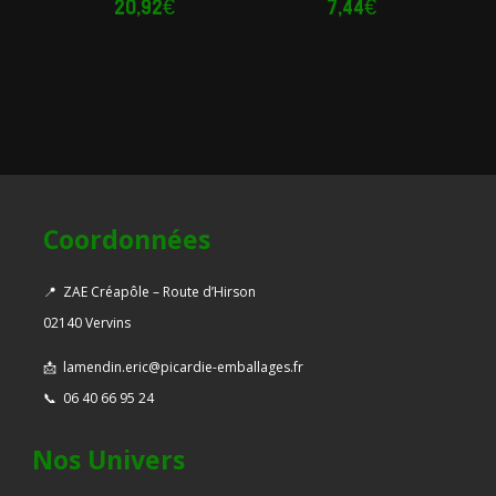
20,92
€
7,44
€
Coordonnées
📍
ZAE Créapôle – Route d’Hirson
02140 Vervins
📩
lamendin.eric@picardie-emballages.fr
📞
06 40 66 95 24
Nos Univers