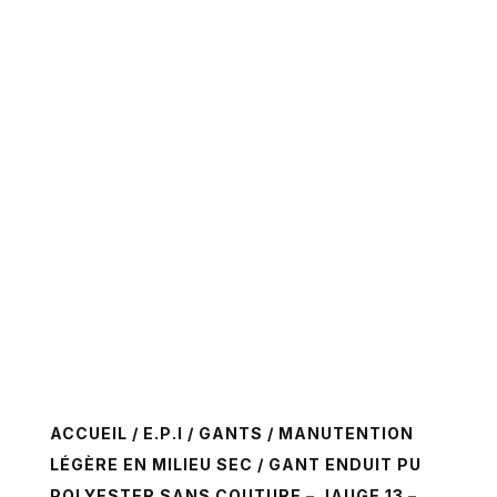
ACCUEIL
/
E.P.I
/
GANTS
/
MANUTENTION
LÉGÈRE EN MILIEU SEC
/ GANT ENDUIT PU
POLYESTER SANS COUTURE – JAUGE 13 –