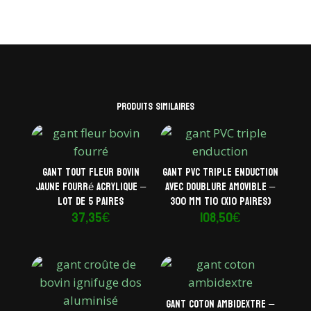
Produits similaires
Gant tout fleur bovin
Gant PVC triple enduction
jaune fourré acrylique –
avec doublure amovible –
Lot de 5 paires
300 mm T10 (x10 paires)
37,35
€
108,50
€
Gant coton ambidextre –