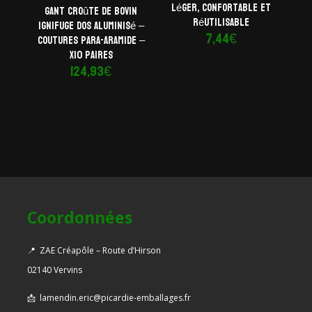
Léger, confortable et
Gant croûte de bovin
réutilisable
ignifuge dos aluminisé –
7,44
€
Coutures para-aramide –
x10 paires
124,93
€
Coordonnées
📍
ZAE Créapôle – Route d’Hirson
02140 Vervins
📩
lamendin.eric@picardie-emballages.fr