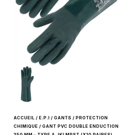
ACCUEIL
/
E.P.I
/
GANTS
/
PROTECTION
CHIMIQUE
/ GANT PVC DOUBLE ENDUCTION
350 MM – TYPE A JKLMPST (X10 PAIRES)