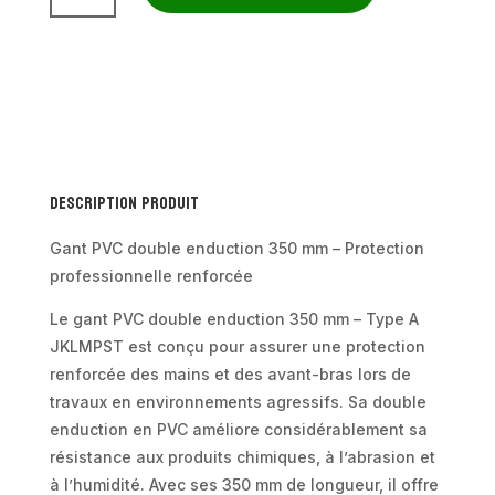
Gant
PVC
double
enduction
350
mm
Description produit
–
Type
Gant PVC double enduction 350 mm – Protection
A
professionnelle renforcée
JKLMPST
Le gant PVC double enduction 350 mm – Type A
(x10
JKLMPST est conçu pour assurer une protection
paires)
renforcée des mains et des avant-bras lors de
travaux en environnements agressifs. Sa double
enduction en PVC améliore considérablement sa
résistance aux produits chimiques, à l’abrasion et
à l’humidité. Avec ses 350 mm de longueur, il offre