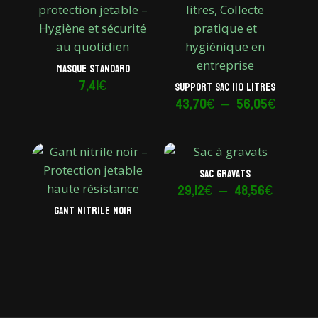
Masque standard
7,41
€
Support sac 110 litres
Plage
43,70
€
–
56,05
€
de
prix :
43,70€
Sac gravats
à
Plage
29,12
€
–
48,56
€
56,05€
de
Gant nitrile noir
prix :
29,12€
à
48,56€