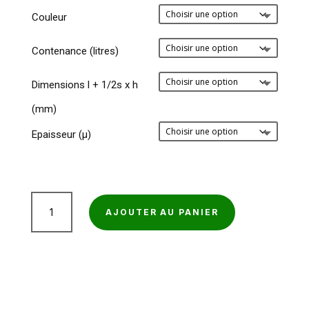
prix :
Couleur
40,10€
à
Contenance (litres)
89,23€
Dimensions l + 1/2s x h
(mm)
Epaisseur (µ)
quantité
AJOUTER AU PANIER
de
Housse
conteneur