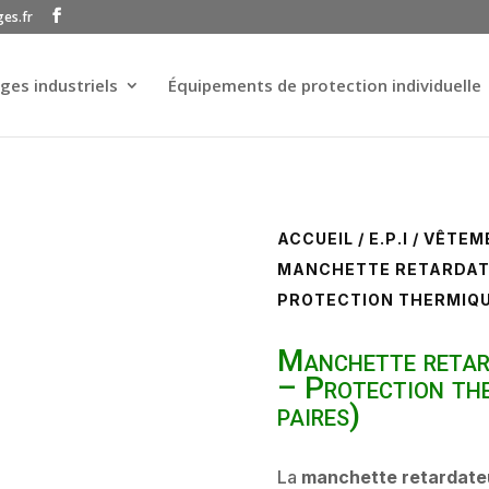
ges.fr
ges industriels
Équipements de protection individuelle
ACCUEIL
/
E.P.I
/
VÊTEM
MANCHETTE RETARDATE
PROTECTION THERMIQUE
Manchette retar
– Protection the
paires)
La
manchette retardate