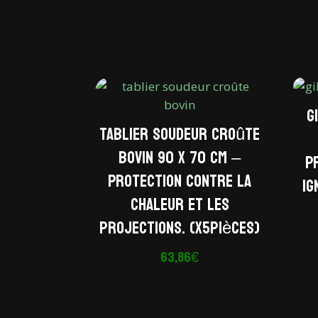
G
Tablier soudeur croûte
bovin 90 x 70 cm –
P
Protection contre la
ig
chaleur et les
projections. (x5pièces)
63,86
€