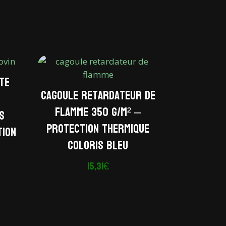
te
Cagoule retardateur de
flamme 350 g/m² –
s
Protection thermique
tion
coloris bleu
15,31
€