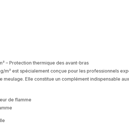
coloris
bleu.
(x10
paires)
² – Protection thermique des avant-bras
g/m² est spécialement conçue pour les professionnels expo
 meulage. Elle constitue un complément indispensable aux
teur de flamme
flamme
lle