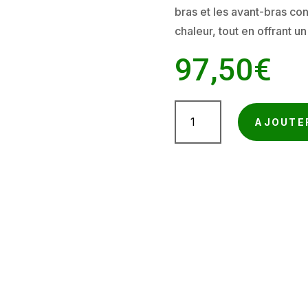
bras et les avant-bras con
chaleur, tout en offrant un
97,50
€
quantité
AJOUTE
de
Manchette
retardateur
de
flamme
350
g/m²
–
Protection
thermique