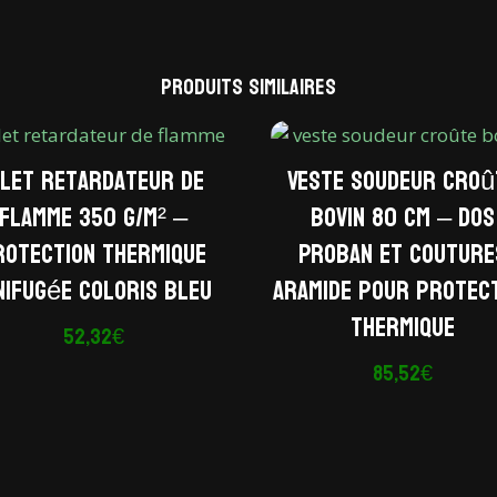
Produits similaires
ilet retardateur de
Veste soudeur croû
flamme 350 g/m² –
bovin 80 cm – Dos
rotection thermique
Proban et couture
nifugée coloris bleu
aramide pour protec
thermique
52,32
€
85,52
€