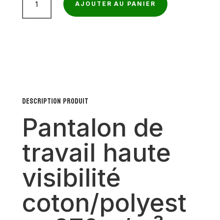
AJOUTER AU PANIER
de
Pantalon
de
travail
haute
visibilité
coton/polyester
Description produit
270
Pantalon de
g/m²
travail haute
visibilité
coton/polyest