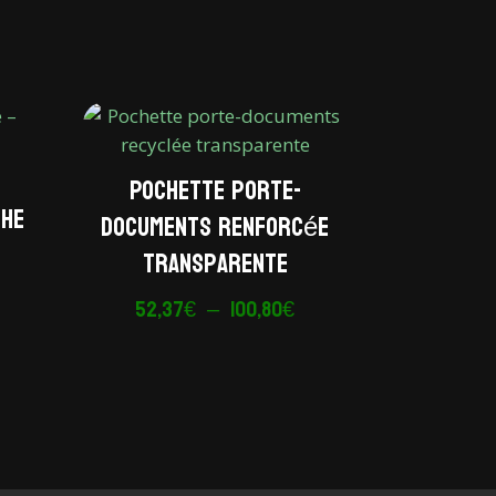
Pochette porte-
che
documents renforcée
transparente
lage
e
Plage
52,37
€
–
100,80
€
ix :
de
,00€
prix :
52,37€
6,50€
à
100,80€