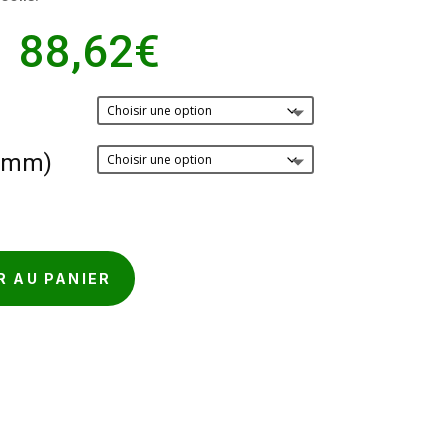
Plage
–
88,62
€
de
prix :
45,52€
à
 (mm)
88,62€
R AU PANIER