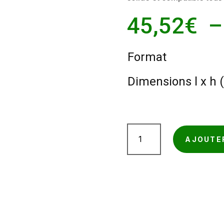
45,52
€
Format
Dimensions l x h
quantité
AJOUTE
de
Pochette
porte-
documents
transparente