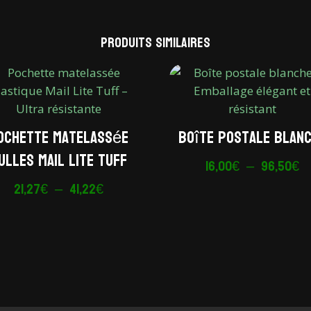
Produits similaires
ochette matelassée
Boîte postale blan
ulles Mail Lite Tuff
P
16,00
€
–
96,50
€
d
Plage
21,27
€
–
41,22
€
pr
de
16
prix :
à
21,27€
9
à
41,22€