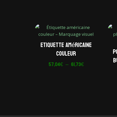
Etiquette américaine
P
couleur
b
Plage
57,04
€
–
61,73
€
de
prix :
57,04€
à
61,73€