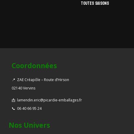
toutes saisons
Coordonnées
📍
ZAE Créapôle – Route d’Hirson
02140 Vervins
📩
lamendin.eric@picardie-emballages.fr
📞
06 40 66 95 24
Nos Univers