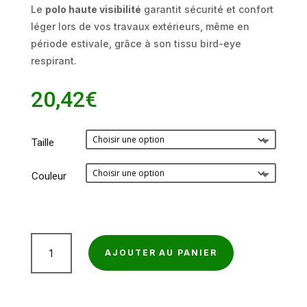
Le
polo haute visibilité
garantit sécurité et confort
léger lors de vos travaux extérieurs, même en
période estivale, grâce à son tissu bird-eye
respirant.
20,42
€
Taille
Couleur
quantité
AJOUTER AU PANIER
de
Polo
haute