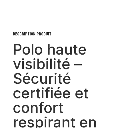
visibilité
–
Sécurité
certifiée
Description produit
et
Polo haute
confort
respirant
visibilité –
en
polyester
Sécurité
certifiée et
confort
respirant en