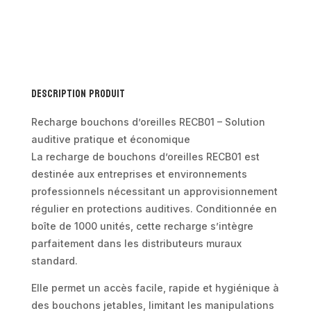
bouchons
d’oreilles
RECB01
–
Boîte
Description produit
de
1000
Recharge bouchons d’oreilles RECB01 – Solution
unités
auditive pratique et économique
La recharge de bouchons d’oreilles RECB01 est
destinée aux entreprises et environnements
professionnels nécessitant un approvisionnement
régulier en protections auditives. Conditionnée en
boîte de 1000 unités, cette recharge s’intègre
parfaitement dans les distributeurs muraux
standard.
Elle permet un accès facile, rapide et hygiénique à
des bouchons jetables, limitant les manipulations