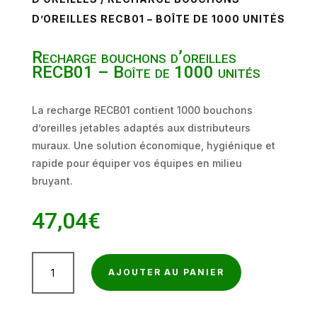
D’OREILLES RECB01 – BOÎTE DE 1000 UNITÉS
Recharge bouchons d’oreilles
RECB01 – Boîte de 1000 unités
La recharge RECB01 contient 1000 bouchons
d’oreilles jetables adaptés aux distributeurs
muraux. Une solution économique, hygiénique et
rapide pour équiper vos équipes en milieu
bruyant.
47,04
€
quantité
AJOUTER AU PANIER
de
Recharge