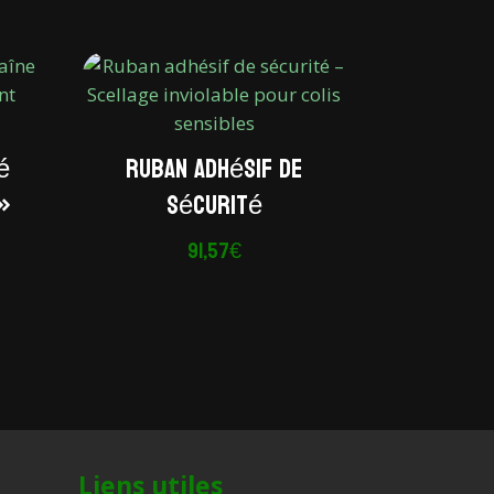
é
Ruban adhésif de
»
sécurité
lage
91,57
€
e
rix :
22,40€
24,32€
Liens utiles