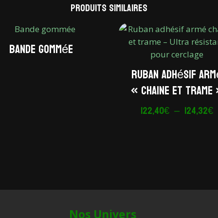
Produits similaires
Bande gommée
Ruban adhésif arm
« chaine et trame 
P
122,40
€
–
124,32
€
d
p
1
à
1
Nos Univers