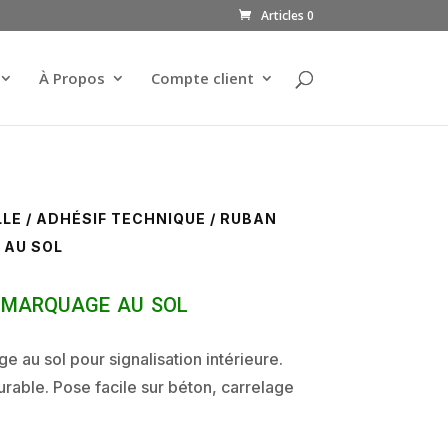
Articles 0
À Propos
Compte client
LLE
/
ADHÉSIF TECHNIQUE
/ RUBAN
 AU SOL
 marquage au sol
 au sol pour signalisation intérieure.
urable. Pose facile sur béton, carrelage