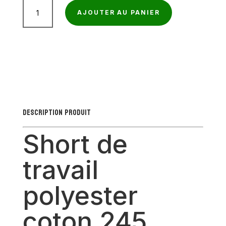
quantité
AJOUTER AU PANIER
de
Short
de
travail
polyester
coton
245
Description produit
g/m²
–
Short de
Léger
travail
et
fonctionnel
polyester
coton 245