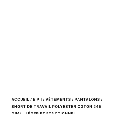
ACCUEIL
/
E.P.I
/
VÊTEMENTS
/
PANTALONS
/
SHORT DE TRAVAIL POLYESTER COTON 245
G/M² – LÉGER ET FONCTIONNEL