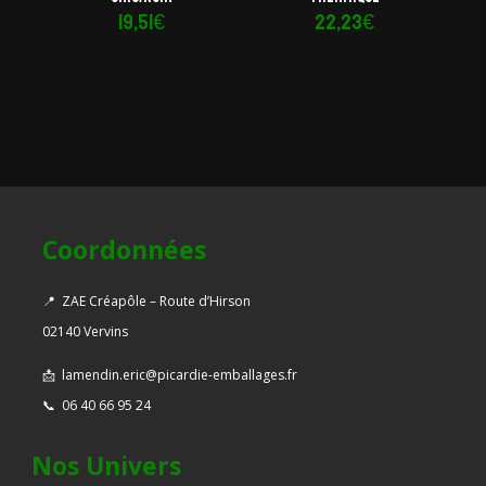
19,51
€
22,23
€
Coordonnées
📍
ZAE Créapôle – Route d’Hirson
02140 Vervins
📩
lamendin.eric@picardie-emballages.fr
📞
06 40 66 95 24
Nos Univers