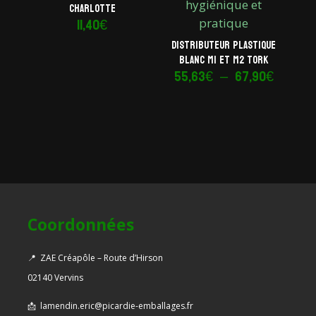
Charlotte
11,40
€
Distributeur plastique
blanc M1 et M2 Tork
Plage
55,63
€
–
67,90
€
de
prix :
55,63€
à
67,90€
Coordonnées
📍
ZAE Créapôle – Route d’Hirson
02140 Vervins
📩
lamendin.eric@picardie-emballages.fr