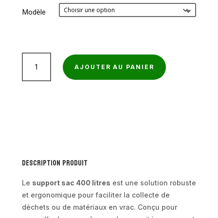
prix :
Modèle
114,50€
à
183,10€
quantité
AJOUTER AU PANIER
de
Support
sac
400
litres
Description produit
Le
support sac 400 litres
est une solution robuste
et ergonomique pour faciliter la collecte de
déchets ou de matériaux en vrac. Conçu pour