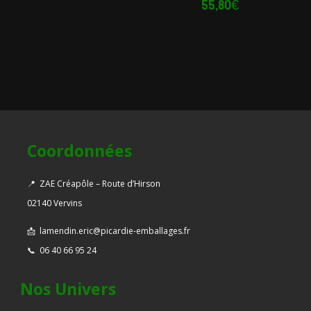
55,80
€
Coordonnées
📍
ZAE Créapôle – Route d’Hirson
02140 Vervins
📩
lamendin.eric@picardie-emballages.fr
📞
06 40 66 95 24
Nos Univers