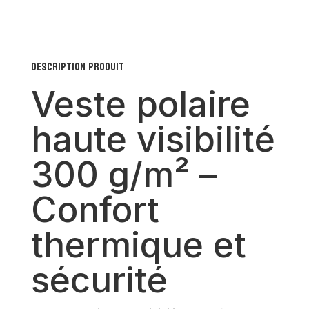
visibilité
300
g/m²
Description produit
–
Veste polaire
Confort
thermique
haute visibilité
et
sécurité
300 g/m² –
Confort
thermique et
sécurité