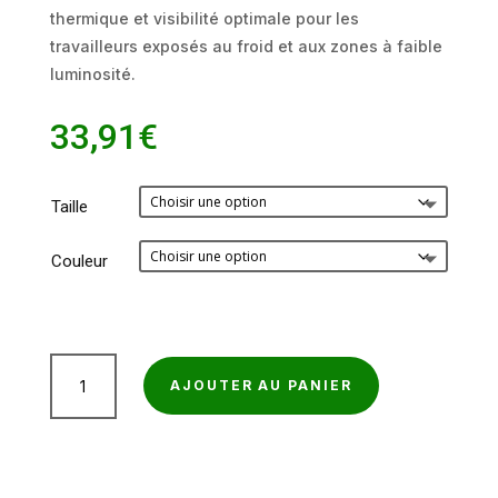
thermique et visibilité optimale pour les
travailleurs exposés au froid et aux zones à faible
luminosité.
33,91
€
Taille
Couleur
quantité
AJOUTER AU PANIER
de
Veste
polaire
haute