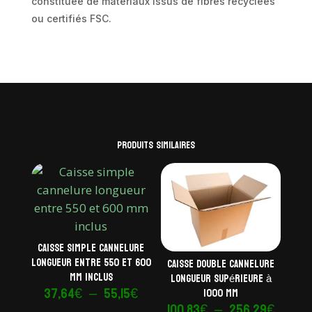
constituée de matériaux issus de fibres recyclées
ou certifiés FSC.
Produits similaires
Caisse simple cannelure
longueur entre 550 et 600
Caisse double cannelure
mm inclus
longueur supérieure à
Plage
37,64
€
–
55,15
€
1000 mm
Plage
100,83
€
–
256,29
€
de