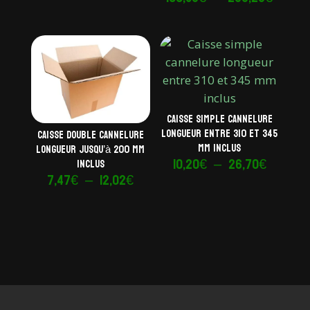
de
prix :
prix :
37,64€
100,83
à
à
55,15€
256,2
Caisse simple cannelure
longueur entre 310 et 345
Caisse double cannelure
mm inclus
longueur jusqu’à 200 mm
Plage
10,20
€
–
26,70
€
inclus
Plage
7,47
€
–
12,02
€
de
de
prix :
prix :
10,20€
7,47€
à
à
26,70€
12,02€