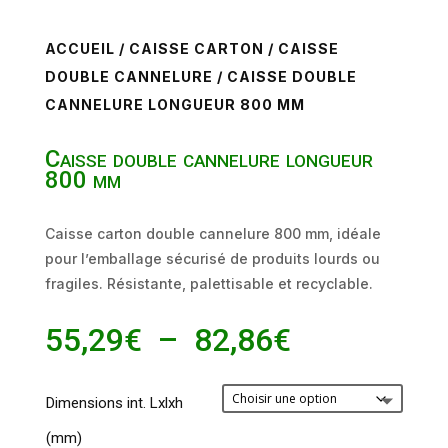
ACCUEIL
/
CAISSE CARTON
/
CAISSE
DOUBLE CANNELURE
/ CAISSE DOUBLE
CANNELURE LONGUEUR 800 MM
Caisse double cannelure longueur
800 mm
Caisse carton double cannelure 800 mm, idéale
pour l’emballage sécurisé de produits lourds ou
fragiles. Résistante, palettisable et recyclable.
Plage
55,29
€
–
82,86
€
de
prix :
Dimensions int. Lxlxh
55,29€
(mm)