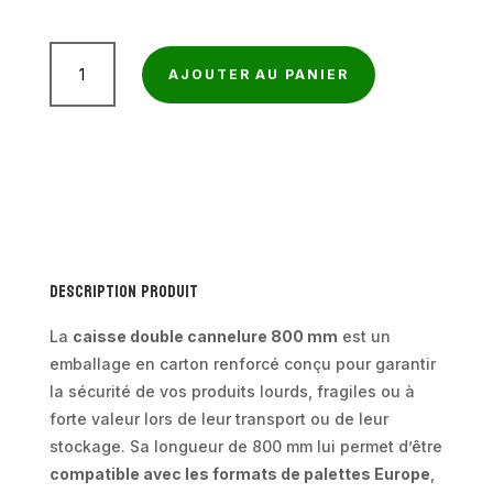
à
82,86€
quantité
AJOUTER AU PANIER
de
Caisse
double
cannelure
longueur
800
mm
Description produit
La
caisse double cannelure 800 mm
est un
emballage en carton renforcé conçu pour garantir
la sécurité de vos produits lourds, fragiles ou à
forte valeur lors de leur transport ou de leur
stockage. Sa longueur de 800 mm lui permet d’être
compatible avec les formats de palettes Europe
,