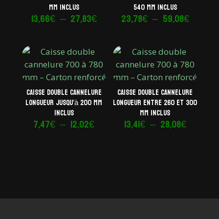
mm inclus
540 mm inclus
Plage
Plage
13,66
€
–
27,83
€
23,78
€
–
59,08
€
de
de
prix :
prix :
13,66€
23,78€
à
à
27,83€
59,08€
Caisse double cannelure
Caisse double cannelure
longueur jusqu’à 200 mm
longueur entre 260 et 300
inclus
mm inclus
Plage
Plage
7,47
€
–
12,02
€
13,41
€
–
28,08
€
de
de
prix :
prix :
7,47€
13,41€
à
à
12,02€
28,08€