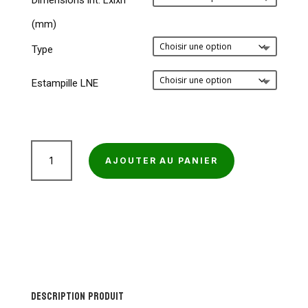
Dimensions int. Lxlxh
30,87€
(mm)
à
94,62€
Type
Estampille LNE
quantité
AJOUTER AU PANIER
de
Caisse
redoute
double
cannelure
Description produit