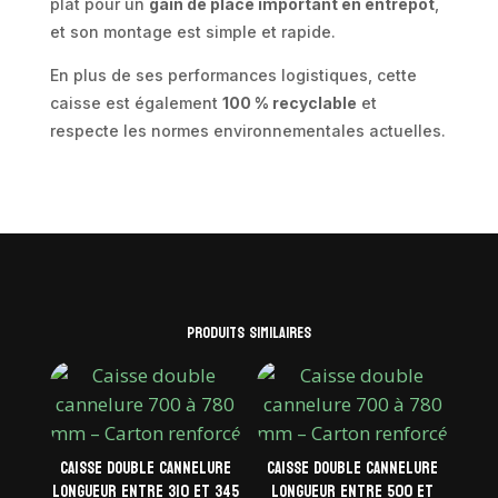
plat pour un
gain de place important en entrepôt
,
et son montage est simple et rapide.
En plus de ses performances logistiques, cette
caisse est également
100 % recyclable
et
respecte les normes environnementales actuelles.
Produits similaires
Caisse double cannelure
Caisse double cannelure
longueur entre 310 et 345
longueur entre 500 et