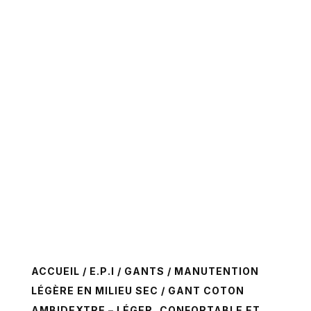
ACCUEIL
/
E.P.I
/
GANTS
/
MANUTENTION
LÉGÈRE EN MILIEU SEC
/ GANT COTON
AMBIDEXTRE – LÉGER, CONFORTABLE ET