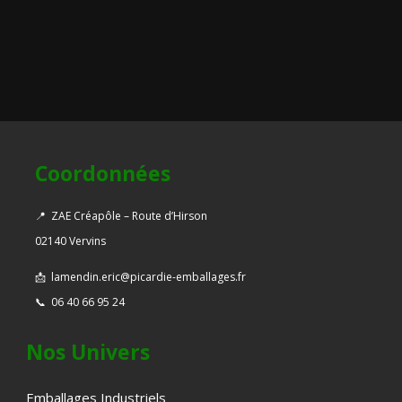
Coordonnées
📍
ZAE Créapôle – Route d’Hirson
02140 Vervins
📩
lamendin.eric@picardie-emballages.fr
📞
06 40 66 95 24
Nos Univers
Emballages Industriels