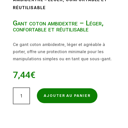
RÉUTILISABLE
Gant coton ambidextre – Léger,
confortable et réutilisable
Ce gant coton ambidextre, léger et agréable à
porter, offre une protection minimale pour les
manipulations simples ou en tant que sous-gant.
7,44
€
quantité
AJOUTER AU PANIER
de
Gant
coton
ambidextre