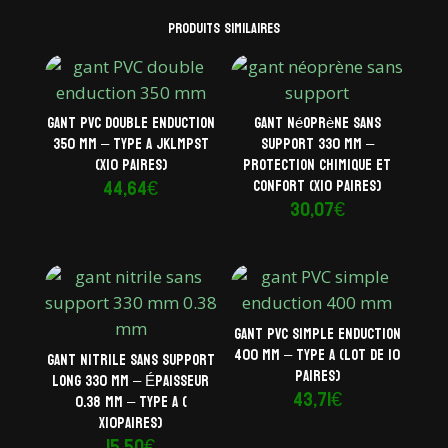
Produits similaires
Gant PVC double enduction
Gant néoprène sans
350 mm – Type A JKLMPST
support 330 mm –
(x10 paires)
Protection chimique et
44,64
€
confort (x10 paires)
30,07
€
Gant PVC simple enduction
400 mm – Type A (lot de 10
Gant nitrile sans support
paires)
long 330 mm – Épaisseur
43,71
€
0.38 mm – Type A (
x10paires)
15,50
€