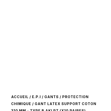
ACCUEIL
/
E.P.I
/
GANTS
/
PROTECTION
CHIMIQUE
/ GANT LATEX SUPPORT COTON
310 MM – TYPE B AKLPT (X10 PAIRES)