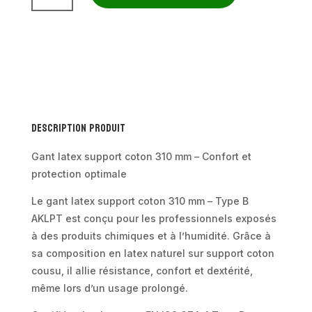
Gant
latex
support
coton
310
mm
Description produit
–
Type
Gant latex support coton 310 mm – Confort et
B
protection optimale
AKLPT
Le gant latex support coton 310 mm – Type B
(x10
AKLPT est conçu pour les professionnels exposés
paires)
à des produits chimiques et à l’humidité. Grâce à
sa composition en latex naturel sur support coton
cousu, il allie résistance, confort et dextérité,
même lors d’un usage prolongé.