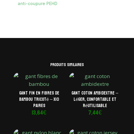
anti-coupure PEHD
Produits similaires
Gant fin en fibres de
Gant coton ambidextre –
bambou tricoté – x10
Léger, confortable et
paires
réutilisable
13,64
€
7,44
€