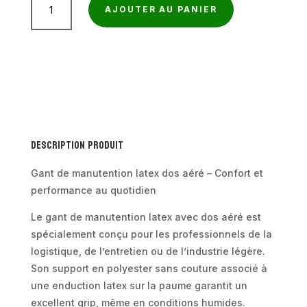
AJOUTER AU PANIER
de
Gant
de
manutention
latex
dos
aéré
Description produit
–
Support
Gant de manutention latex dos aéré – Confort et
polyester
performance au quotidien
–
Le gant de manutention latex avec dos aéré est
Jauge
spécialement conçu pour les professionnels de la
13
logistique, de l’entretien ou de l’industrie légère.
Son support en polyester sans couture associé à
une enduction latex sur la paume garantit un
excellent grip, même en conditions humides.