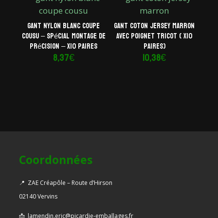
Gant nylon blanc coupe
Gant coton jersey marron
cousu – Spécial montage de
avec poignet tricot ( x10
précision – x10 paires
paires)
8,37
€
10,38
€
Coordonnées
📍
ZAE Créapôle – Route d’Hirson
02140 Vervins
📩
lamendin.eric@picardie-emballages.fr