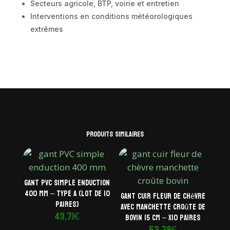
Secteurs agricole, BTP, voirie et entretien
Interventions en conditions météorologiques
extrêmes
Produits similaires
Gant PVC simple enduction
400 mm – Type A (lot de 10
Gant cuir fleur de chèvre
paires)
avec manchette croûte de
43,71
€
bovin 15 cm – x10 paires