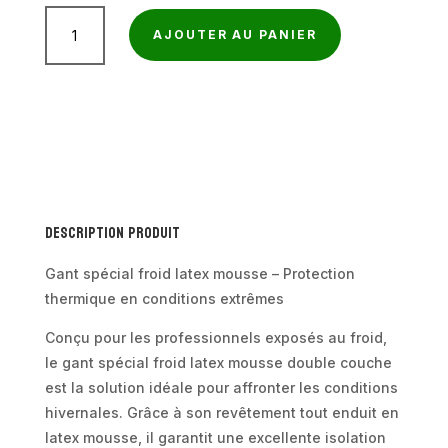
quantité
AJOUTER AU PANIER
de
Gant
spécial
froid
deux
couches
tout
Description produit
enduit
latex
Gant spécial froid latex mousse – Protection
mousse
thermique en conditions extrêmes
–
Conçu pour les professionnels exposés au froid,
x10
le gant spécial froid latex mousse double couche
paires
est la solution idéale pour affronter les conditions
hivernales. Grâce à son revêtement tout enduit en
latex mousse, il garantit une excellente isolation