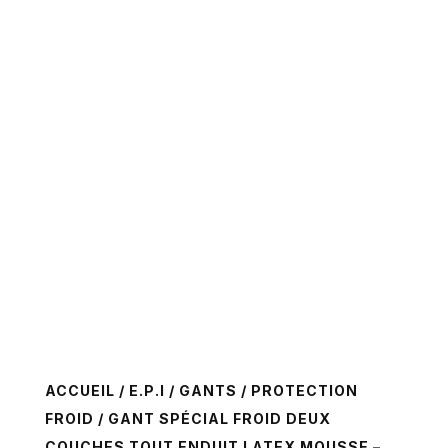
ACCUEIL
/
E.P.I
/
GANTS
/
PROTECTION
FROID
/ GANT SPÉCIAL FROID DEUX
COUCHES TOUT ENDUIT LATEX MOUSSE –